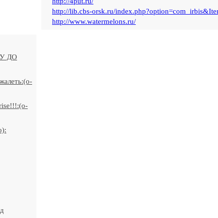
http://4put.ru/
http://lib.cbs-orsk.ru/index.php?option=com_irbis&It
http://www.watermelons.ru/
У ДО
жалеть:(o-
se!!!:(o-
):
ид