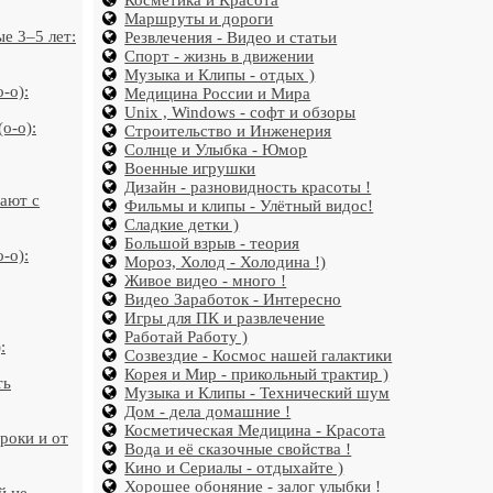
Косметика и Красота
Маршруты и дороги
е 3–5 лет:
Резвлечения - Видео и статьи
Спорт - жизнь в движении
Музыка и Клипы - отдых )
-o):
Медицина России и Мира
Unix , Windows - софт и обзоры
o-o):
Строительство и Инженерия
Солнце и Улыбка - Юмор
Военные игрушки
Дизайн - разновидность красоты !
ают с
Фильмы и клипы - Улётный видос!
Сладкие детки )
Большой взрыв - теория
-o):
Мороз, Холод - Холодина !)
Живое видео - много !
Видео Заработок - Интересно
Игры для ПК и развлечение
Работай Работу )
:
Созвездие - Космос нашей галактики
Корея и Мир - прикольный трактир )
ть
Музыка и Клипы - Технический шум
Дом - дела домашние !
Косметическая Медицина - Красота
роки и от
Вода и её сказочные свойства !
Кино и Сериалы - отдыхайте )
Хорошее обоняние - залог улыбки !