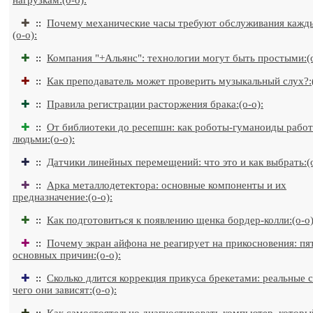
нагрузкам:(o-o):
✚
::
Почему механические часы требуют обслуживания кажды
(o-o):
✚
::
Компания "+Альянс": технологии могут быть простыми:(o
✚
::
Как преподаватель может проверить музыкальный слух?:(
✚
::
Правила регистрации расторжения брака:(o-o):
✚
::
От библиотеки до ресепшн: как роботы-гуманоиды работ
людьми:(o-o):
✚
::
Датчики линейных перемещений: что это и как выбрать:(o
✚
::
Арка металлодетектора: основные компоненты и их
предназначение:(o-o):
✚
::
Как подготовиться к появлению щенка бордер-колли:(o-o)
✚
::
Почему экран айфона не реагирует на прикосновения: пя
основных причин:(o-o):
✚
::
Сколько длится коррекция прикуса брекетами: реальные с
чего они зависят:(o-o):