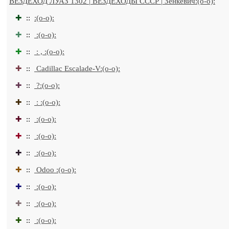
ВЕЗДЕХОД ЛУАЗ 1302 | ВЕЗДЕХОДЫ СССР | Зенкевич:(o-o):
✚
::
:(o-o):
✚
::
:(o-o):
✚
::
: , :(o-o):
✚
::
Cadillac Escalade-V:(o-o):
✚
::
?:(o-o):
✚
::
: :(o-o):
✚
::
:(o-o):
✚
::
:(o-o):
✚
::
:(o-o):
✚
::
Odoo :(o-o):
✚
::
:(o-o):
✚
::
:(o-o):
✚
::
:(o-o):