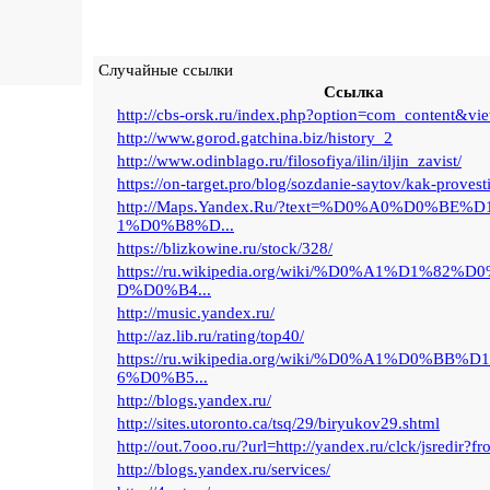
Случайные ссылки
Ссылка
http://cbs-orsk.ru/index.php?option=com_content&view
http://www.gorod.gatchina.biz/history_2
http://www.odinblago.ru/filosofiya/ilin/iljin_zavist/
https://on-target.pro/blog/sozdanie-saytov/kak-provest
http://Maps.Yandex.Ru/?text=%D0%A0%D0%BE
1%D0%B8%D...
https://blizkowine.ru/stock/328/
https://ru.wikipedia.org/wiki/%D0%A1%D1%82
D%D0%B4...
http://music.yandex.ru/
http://az.lib.ru/rating/top40/
https://ru.wikipedia.org/wiki/%D0%A1%D0%BB
6%D0%B5...
http://blogs.yandex.ru/
http://sites.utoronto.ca/tsq/29/biryukov29.shtml
http://out.7ooo.ru/?url=http://yandex.ru/clck/jsredir?fr
http://blogs.yandex.ru/services/