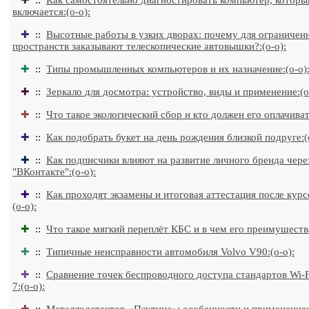
✚
::
Как самостоятельно диагностировать компьютер, которы
включается:(o-o):
✚
::
Высотные работы в узких дворах: почему для ограничен
пространств заказывают телескопические автовышки?:(o-o):
✚
::
Типы промышленных компьютеров и их назначение:(o-o)
✚
::
Зеркало для досмотра: устройство, виды и применение:(o
✚
::
Что такое экологический сбор и кто должен его оплачивать
✚
::
Как подобрать букет на день рождения близкой подруге:(
✚
::
Как подписчики влияют на развитие личного бренда чере
"ВКонтакте":(o-o):
✚
::
Как проходят экзамены и итоговая аттестация после курсо
(o-o):
✚
::
Что такое мягкий переплёт КБС и в чем его преимущества
✚
::
Типичные неисправности автомобиля Volvo V90:(o-o):
✚
::
Сравнение точек беспроводного доступа стандартов Wi-Fi
7:(o-o):