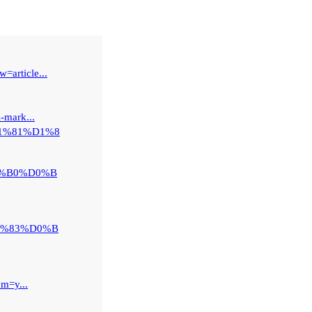
=article...
i-mark...
%D1%81%D1%8
%D0%B0%D0%B
%D1%83%D0%B
om=y...