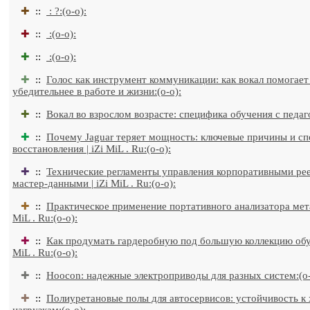
✚
::
: ?:(o-o):
✚
::
:(o-o):
✚
::
:(o-o):
✚
::
Голос как инструмент коммуникации: как вокал помогает
убедительнее в работе и жизни:(o-o):
✚
::
Вокал во взрослом возрасте: специфика обучения с педаго
✚
::
Почему Jaguar теряет мощность: ключевые причины и с
восстановления | iZi MiL . Ru:(o-o):
✚
::
Технические регламенты управления корпоративными ре
мастер-данными | iZi MiL . Ru:(o-o):
✚
::
Практическое применение портативного анализатора метал
MiL . Ru:(o-o):
✚
::
Как продумать гардеробную под большую коллекцию обув
MiL . Ru:(o-o):
✚
::
Hoocon: надежные электроприводы для разных систем:(o-
✚
::
Полиуретановые полы для автосервисов: устойчивость к