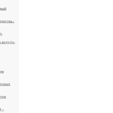
жный
ерства.:
):
 воду:(o-
ием
оторых
ктор
9 –