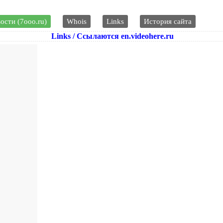
ости (7ooo.ru)
Whois
Links
История сайта
Links / Ссылаются en.videohere.ru