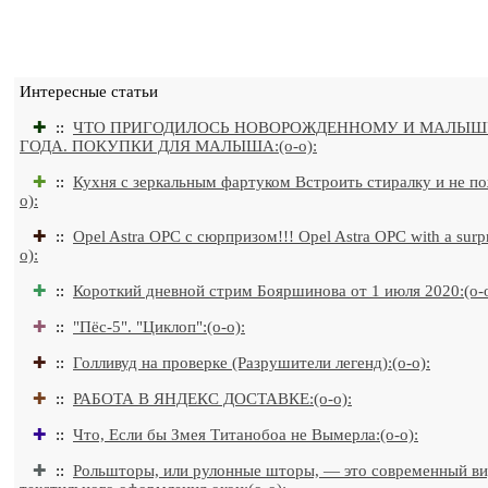
Интересные статьи
✚
::
ЧТО ПРИГОДИЛОСЬ НОВОРОЖДЕННОМУ И МАЛЫШ
ГОДА. ПОКУПКИ ДЛЯ МАЛЫША:(o-o):
✚
::
Кухня с зеркальным фартуком Встроить стиралку и не по
o):
✚
::
Opel Astra OPC с сюрпризом!!! Opel Astra OPC with a surpri
o):
✚
::
Короткий дневной стрим Бояршинова от 1 июля 2020:(o-o
✚
::
"Пёс-5". "Циклоп":(o-o):
✚
::
Голливуд на проверке (Разрушители легенд):(o-o):
✚
::
РАБОТА В ЯНДЕКС ДОСТАВКЕ:(o-o):
✚
::
Что, Если бы Змея Титанобоа не Вымерла:(o-o):
✚
::
Рольшторы, или рулонные шторы, — это современный в