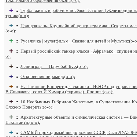
текстильного оформления окон:(o-o):
✚
::
Турба: жизнь в рабочем посёлке Эстонии | Железнодоро
тупик:(o-o):
✚
::
Цзиндэчжень. Крупнейший центр керамики. Секреты маст
(o-o):
✚
::
Русалочка | мультфильм | Сказки для детей и Мультик:(o-o
✚
::
Первый российский танкер класса «Афрамакс» спущен на
o):
✚
::
Ленинград — Пару баб live:(o-o):
✚
::
Откровения пирамид:(o-o):
✚
::
Н. Паганини Концерт для скрипки - НФОР под управлен
В.Спивакова, соло Й.Химари (скрипка), Япония:(o-o):
✚
::
10 Необычных Гибридов Животных, в Существование К
Сложно Поверить:(o-o):
✚
::
Архитектурные объекты и символическая система — Ви
Вахштаи?н:(o-o):
✚
::
САМЫЙ проходимый внедорожник СССР | Сын ЛУАЗ 96