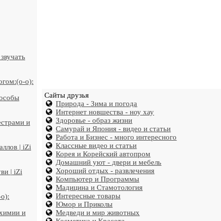
 звучать
гом:(o-o):
Сайты друзья
пособы
Природа - Зима и погода
Интернет новшества - ноу хау
Здоровье - образ жизни
естрами и
Самурай и Япония - видео и статьи
Работа и Бизнес - много интересного
Классные видео и статьи
лов | iZi
Корея и Корейский автопром
Домашний уют - двери и мебель
Хороший отдых - развлечения
и | iZi
Компьютер и Программы
Мадицина и Стамотология
Интересные товары
o):
Юмор и Приколы
 химии и
Медведи и мир животных