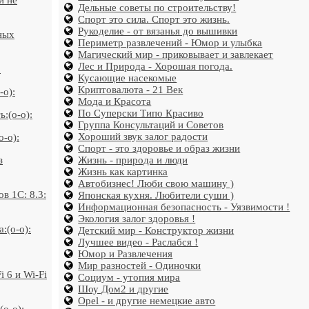
й не
Дельные советы по строительству!
Спорт это сила. Спорт это жизнь.
Рукоделие - от вязанья до вышивки
ных
Периметр развлечений - Юмор и улыбка
Магический мир - приковывает и завлекает
Лес и Природа - Хорошая погода.
:
Кусающие насекомые
Криптовалюта - 21 Век
-o):
Мода и Красота
По Суперски Типо Красиво
:(o-o):
Группа Консультаций и Советов
Хороший звук залог радости
o-o):
Спорт - это здоровье и образ жизни
з
Жизнь - природа и люди
Жизнь как картинка
Автобизнес! Люби свою машину )
в 1С: 8.3:
Японская кухня. Любители суши )
Информационная безопасность - Уязвимости !
Экология залог здоровья !
:(o-o):
Детский мир - Конструктор жизни
Лучшее видео - Раслабся !
Юмор и Развлечения
Мир разностей - Одиночки
 6 и Wi-Fi
Социум - утопия мира
Шоу Дом2 и другие
Opel - и другие немецкие авто