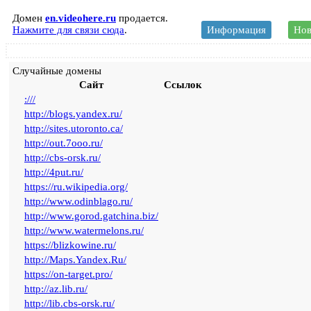
Домен
en.videohere.ru
продается.
Нажмите для связи сюда
.
Информация
Нов
Случайные домены
Сайт
Ссылок
:///
http://blogs.yandex.ru/
http://sites.utoronto.ca/
http://out.7ooo.ru/
http://cbs-orsk.ru/
http://4put.ru/
https://ru.wikipedia.org/
http://www.odinblago.ru/
http://www.gorod.gatchina.biz/
http://www.watermelons.ru/
https://blizkowine.ru/
http://Maps.Yandex.Ru/
https://on-target.pro/
http://az.lib.ru/
http://lib.cbs-orsk.ru/