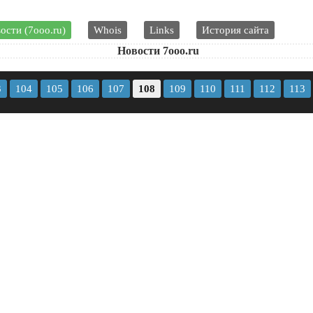
ости (7ooo.ru)
Whois
Links
История сайта
Новости 7ooo.ru
3
104
105
106
107
108
109
110
111
112
113