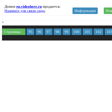
Домен
en.videohere.ru
продается.
Нажмите для связи сюда
.
Информация
Нов
"
Страницы :
95
96
97
98
99
100
101
102
10