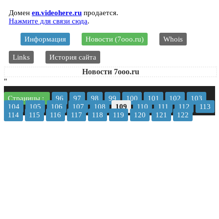
Домен
en.videohere.ru
продается.
Нажмите для связи сюда
.
Информация
Новости (7ooo.ru)
Whois
Links
История сайта
Новости 7ooo.ru
"
Страницы :
96
97
98
99
100
101
102
103
104
105
106
107
108
109
110
111
112
113
114
115
116
117
118
119
120
121
122