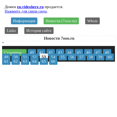
Домен
en.videohere.ru
продается.
Нажмите для связи сюда
.
Информация
Новости (7ooo.ru)
Whois
Links
История сайта
Новости 7ooo.ru
"
Страницы :
40
41
42
43
44
45
46
47
48
49
50
51
52
53
54
55
56
57
58
59
60
61
62
63
64
65
66