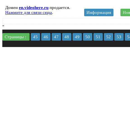
Домен
en.videohere.ru
продается.
Нажмите для связи сюда
.
Информация
Нов
"
Страницы :
45
46
47
48
49
50
51
52
53
5