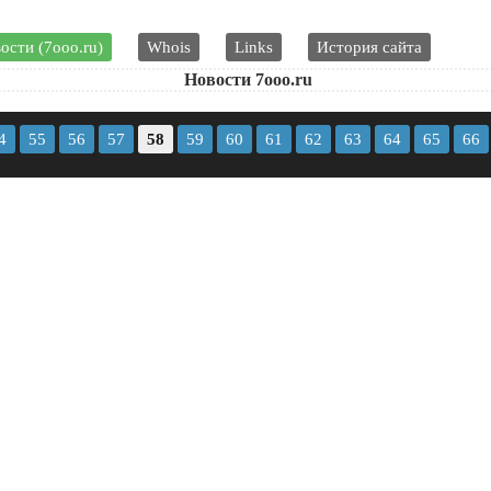
ости (7ooo.ru)
Whois
Links
История сайта
Новости 7ooo.ru
4
55
56
57
58
59
60
61
62
63
64
65
66