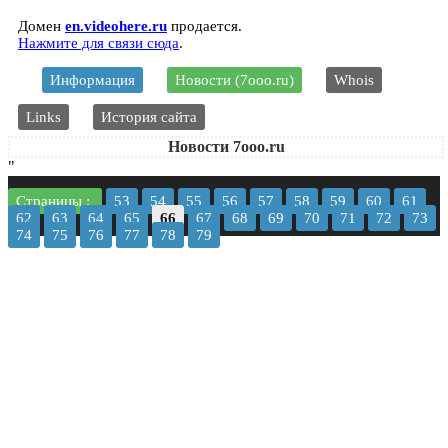
Домен
en.videohere.ru
продается.
Нажмите для связи сюда
.
Информация
Новости (7ooo.ru)
Whois
Links
История сайта
Новости 7ooo.ru
"
Страницы :
53
54
55
56
57
58
59
60
61
62
63
64
65
66
67
68
69
70
71
72
73
74
75
76
77
78
79