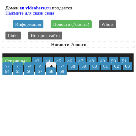
Домен
en.videohere.ru
продается.
Нажмите для связи сюда
.
Информация
Новости (7ooo.ru)
Whois
Links
История сайта
Новости 7ooo.ru
"
Страницы :
43
44
45
46
47
48
49
50
51
52
53
54
55
56
57
58
59
60
61
62
63
64
65
66
67
68
69