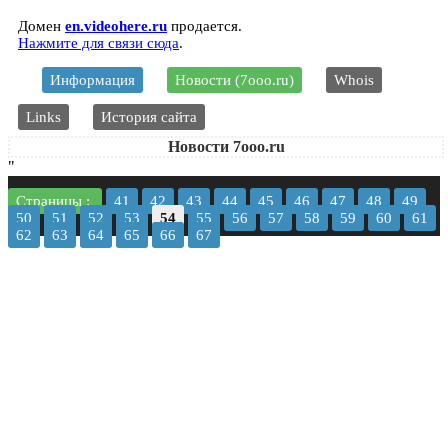
Домен
en.videohere.ru
продается.
Нажмите для связи сюда
.
Информация
Новости (7ooo.ru)
Whois
Links
История сайта
Новости 7ooo.ru
"
Страницы :
41
42
43
44
45
46
47
48
49
50
51
52
53
54
55
56
57
58
59
60
61
62
63
64
65
66
67